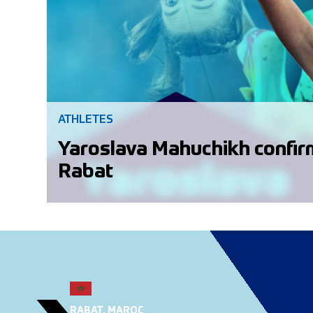
ATHLETES
Yaroslava Mahuchikh confir
Rabat
RABAT, MAROC