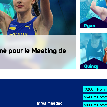
mé pour le Meeting de
200m Homm
400m Homm
Infos meeting
800m Homm