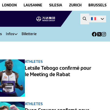
LONDON
LAUSANNE
SILESIA
ZURICH
BRUSSELS
FR
ts
Infos
Billetterie
ATHLETES
Letsile Tebogo confirmé pour
le Meeting de Rabat
ATHLETES